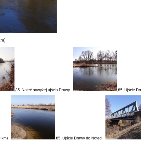
km
)
85. Noteć powyżej ujścia Drawy
85. Ujście D
0 km)
85. Ujście Drawy do Noteci