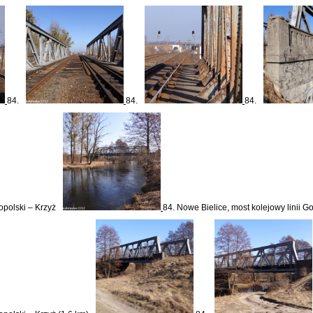
84.
84.
84.
opolski – Krzyż
84. Nowe Bielice, most kolejowy linii G