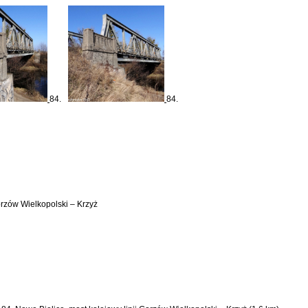
84.
84.
orzów Wielkopolski – Krzyż