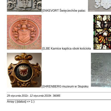
ENKEVORT Święciechów pałac
ELBE Karnice kaplica obok kościoła
EHRENBERG muzeum w Słupsku
29 stycznia 2011r.
12 stycznia 2019r.
36085
Array ( [status] => 1 )