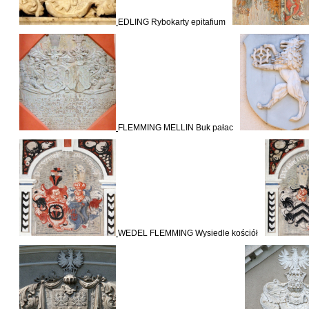
EDLING Rybokarty epitafium
FLEMMING MELLIN Buk pałac
WEDEL FLEMMING Wysiedle kościół