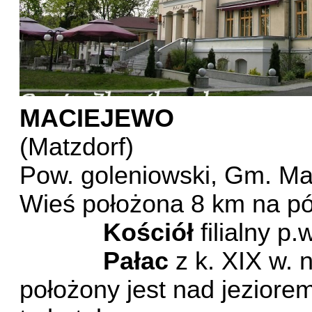
MACIEJEWO
(Matzdorf)
Pow. goleniowski, Gm. M
Wieś położona 8 km na p
Kościół
filialny p.
Pałac
z k. XIX w.
położony jest nad jeziore