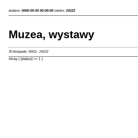
dodano:
0000-00-00 00:00:00
odsłon:
24222
Muzea, wystawy
30 listopada -0001r.
24222
Array ( [status] => 1 )