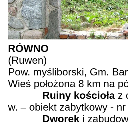
RÓWNO
(Ruwen)
Pow. myśliborski, Gm. Bar
Wieś położona 8 km na pó
Ruiny kościoła
z 
w. – obiekt zabytkowy - nr 
Dworek
i zabudow