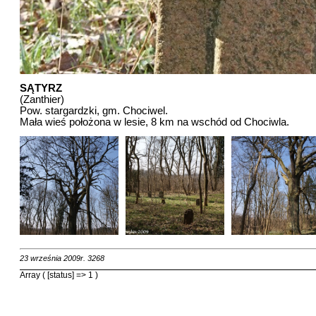
SĄTYRZ
(Zanthier)
Pow. stargardzki, gm. Chociwel.
Mała wieś położona w lesie, 8 km na wschód od Chociwla.
23 września 2009r.
3268
Array ( [status] => 1 )