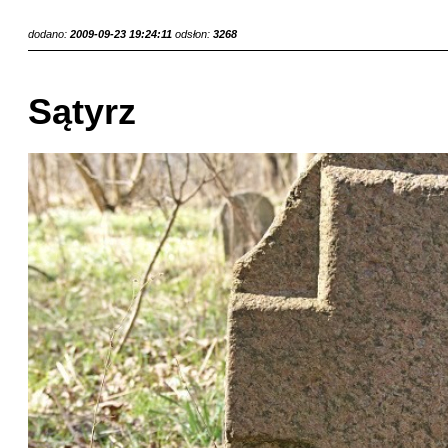
dodano:
2009-09-23 19:24:11
odsłon:
3268
Sątyrz