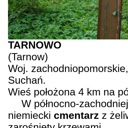
TARNOWO
(Tarnow)
Woj. zachodniopomorskie, 
Suchań.
Wieś położona
4 km
na pó
W północno-zachodniej 
niemiecki
cmentarz
z żeli
zarośnięty krzewami.