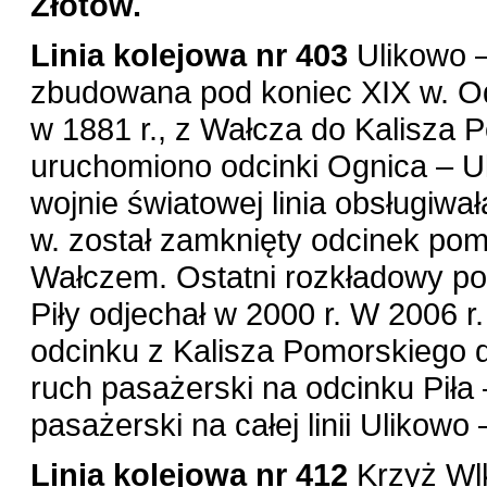
Złotów.
Linia kolejowa nr 403
Ulikowo –
zbudowana pod koniec XIX w. Odc
w 1881 r., z Wałcza do Kalisza 
uruchomiono odcinki Ognica – Ul
wojnie światowej linia obsługiwa
w. został zamknięty odcinek po
Wałczem. Ostatni rozkładowy po
Piły odjechał w 2000 r. W 2006 
odcinku z Kalisza Pomorskiego 
ruch pasażerski na odcinku Piła
pasażerski na całej linii Ulikowo 
Linia kolejowa nr 412
Krzyż Wlk