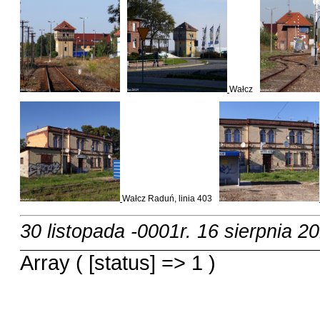
Wałcz
Wałcz Raduń, linia 403
30 listopada -0001r.
16 sierpnia 20
Array ( [status] => 1 )