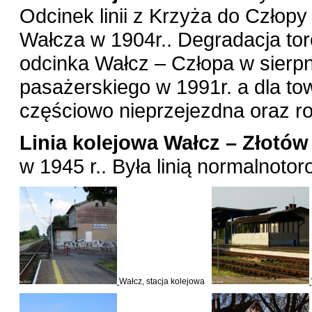
Odcinek linii z Krzyża do Człopy
Wałcza w 1904r.. Degradacja to
odcinka Wałcz – Człopa w sierpni
pasażerskiego w 1991r. a dla to
częściowo nieprzejezdna oraz r
Linia kolejowa Wałcz – Złotó
w 1945 r.. Była linią normalnoto
Wałcz, stacja kolejowa