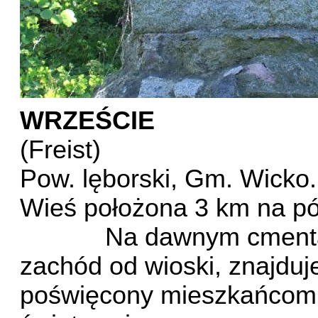
WRZEŚCIE
(Freist)
Pow. lęborski, Gm. Wicko.
Wieś położona 3 km na p
Na dawnym cmenta
zachód od wioski, znajduj
poświęcony mieszkańcom w