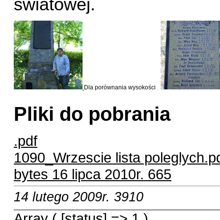
światowej.
Dla porównania wysokości
Pliki do pobrania
.pdf
1090_Wrzescie lista poleglych.p
bytes
16 lipca 2010r.
665
14 lutego 2009r.
3910
Array ( [status] => 1 )