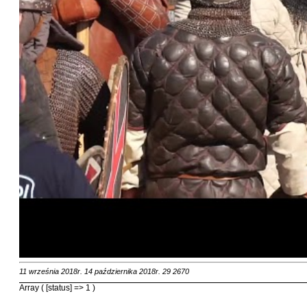
11 września 2018r.
14 października 2018r.
29
2670
Array ( [status] => 1 )