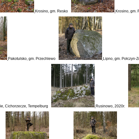
Krosino, gm. Resko
Krosino, gm.
Pakotulsko, gm. Przechlewo
Lipno, gm. Połczyn-Z
wie, Cichorzecze, Tempelburg
Rusinowo, 2020r.