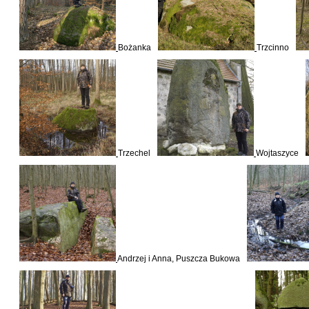
Bożanka
Trzcinno
Trzechel
Wojtaszyce
Andrzej i Anna, Puszcza Bukowa