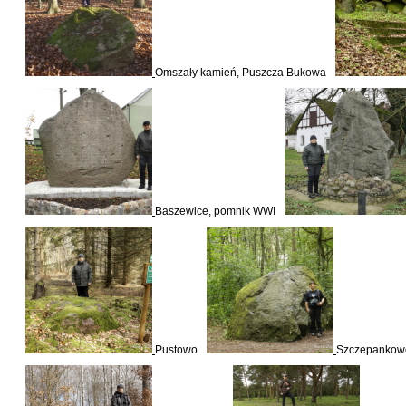
Omszały kamień, Puszcza Bukowa
Baszewice, pomnik WWI
Pustowo
Szczepankow