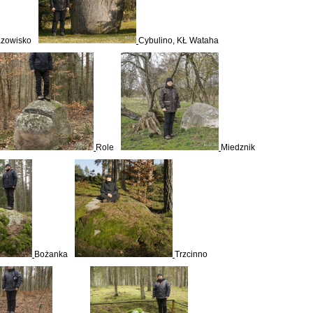
azowisko
Cybulino, KŁ Wataha
Role
Miedznik
Bożanka
Trzcinno