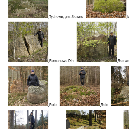
Tychowo, gm. Sławno
Romanowo Dln
Roman
Role
Role