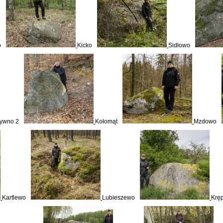
o
Kicko
Sidłowo
ywno 2
Kołomąt
Mzdowo
Kartlewo
Lubieszewo
Kręp