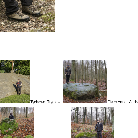
Tychowo, Trygław
Głazy Anna i And