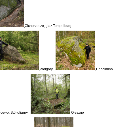
Cichorzecze, głaz Tempelburg
Podgóry
Chocimino
cewo, Stół ofiarny
Oleszno