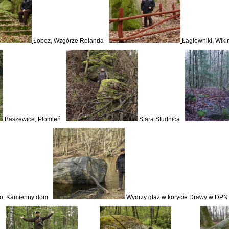
Łobez, Wzgórze Rolanda
Łagiewniki, Wiki
Baszewice, Płomień
Stara Studnica
o, Kamienny dom
Wydrzy głaz w korycie Drawy w DPN