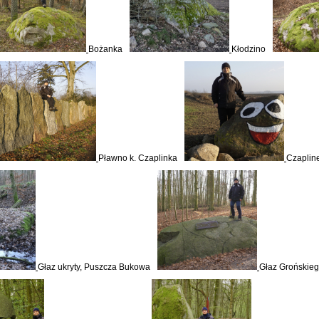
Bożanka
Kłodzino
Pławno k. Czaplinka
Czaplin
Głaz ukryty, Puszcza Bukowa
Głaz Grońskie