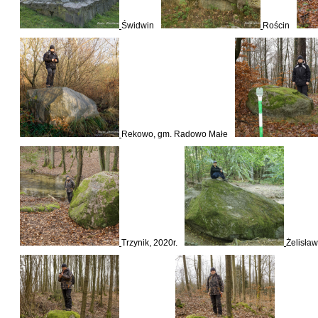
Świdwin
Rościn
Rekowo, gm. Radowo Małe
Trzynik, 2020r.
Żelisła