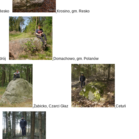
 Resko
Krosino, gm. Resko
drój
Domachowo, gm. Polanów
Żabicko, Czarci Głaz
Cetuń