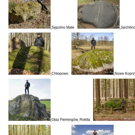
Sępolno Małe
Jarchlin
Chłopowo
Nowe Koprz
Głaz Flemingów, Rokita