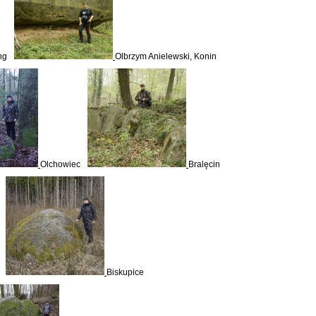
ng
Olbrzym Anielewski, Konin
Olchowiec
Bralęcin
Biskupice