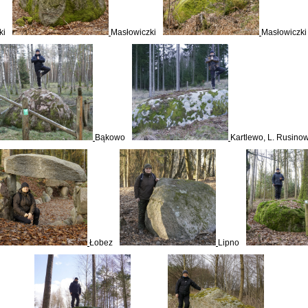
ki
Masłowiczki
Masłowiczki
Bąkowo
Kartlewo, L. Rusino
Łobez
Lipno