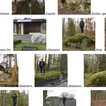
Mzdowo
Zagórki
Żerdno, gł
owo Dln
Ostrowice
Role
Wiatrołom
Wiatrołom