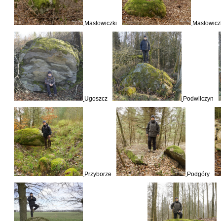
Masłowiczki
Masłowicz
Ugoszcz
Podwilczyn
Przyborze
Podgóry