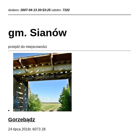
dodano:
2007-04-13 20:53:25
odsłon:
7102
gm. Sianów
przejdź do miejscowości
Gorzebądz
24 lipca 2016r.
6073
28