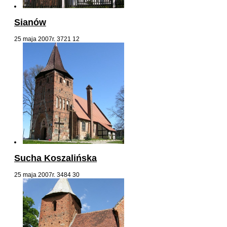
Sianów
25 maja 2007r.
3721
12
Sucha Koszalińska
25 maja 2007r.
3484
30