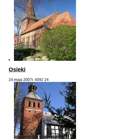
Osieki
24 maja 2007r.
4092
24