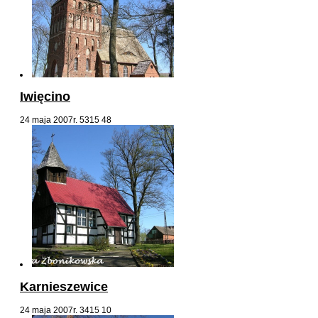
Iwięcino
24 maja 2007r.
5315
48
Karnieszewice
24 maja 2007r.
3415
10