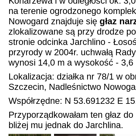
Konarzewa i w odległości ok. 3,
na terenie ogrodzonego komplek
Nowogard znajduje się
głaz nar
zlokalizowane są przy drodze po
stronie odcinka Jarchlino - Łoso
przyrody w 2004r. uchwałą Rady
wynosi 14,0 m a wysokość - 3,6
Lokalizacja: działka nr 78/1 w
Szczecin, Nadleśnictwo Nowoga
Współrzędne: N 53.691232 E 15.
Przyporządkowałam ten głaz do
bliżej mu jednak do Jarchlina.