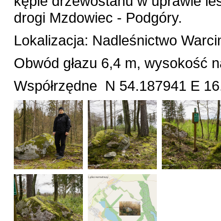
kępie drzewostanu w uprawie leś
drogi Mzdowiec - Podgóry.
Lokalizacja: Nadleśnictwo Warci
Obwód głazu 6,4 m, wysokość na
Współrzędne N 54.187941 E 16.7