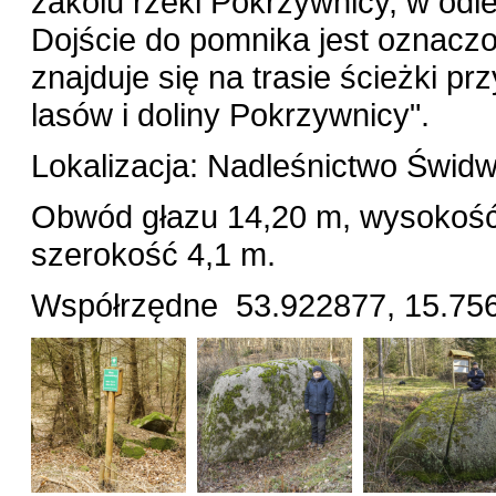
zakolu rzeki Pokrzywnicy, w odle
Dojście do pomnika jest oznacz
znajduje się na trasie ścieżki p
lasów i doliny Pokrzywnicy".
Lokalizacja: Nadleśnictwo Świd
Obwód głazu 14,20 m, wysokość 
szerokość 4,1 m.
Współrzędne 53.922877, 15.756