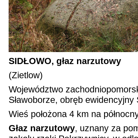
SIDŁOWO, głaz narzutowy
(Zietlow)
Województwo zachodniopomorski
Sławoborze, obręb ewidencyjny
Wieś położona 4 km na północ
Głaz narzutowy
, uznany za pom