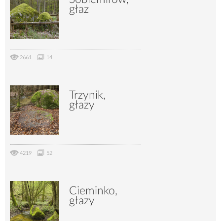
głaz
2661
14
Trzynik,
głazy
4219
52
Cieminko,
głazy