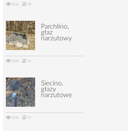
3116
38
Parchlino,
głaz
narzutowy
3103
12
Siecino,
głazy
narzutowe
2932
37