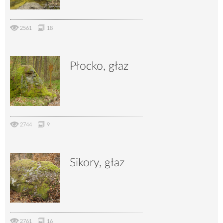
2561
18
Płocko, głaz
2744
9
Sikory, głaz
2761
16