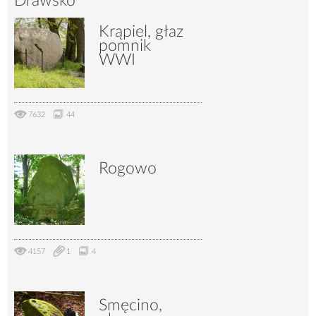
Drawsko
Krąpiel, głaz
pomnik
2413
46
WWI
7632
44
Rogowo
4157
1
4
Smęcino,