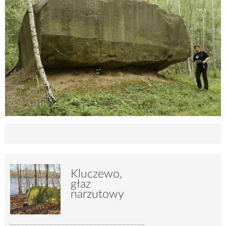
Kluczewo,
głaz
narzutowy