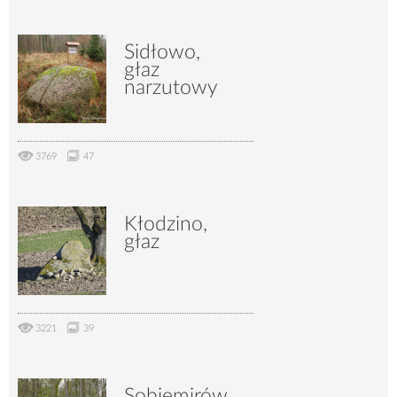
Sidłowo,
głaz
narzutowy
3769
47
Kłodzino,
głaz
3221
39
Sobiemirów,