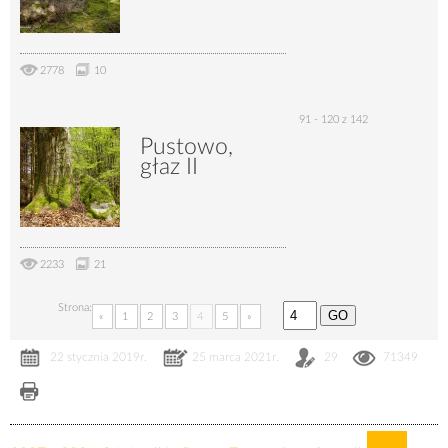
2778
10
91 - 120 z 142
Pustowo,
głaz II
2233
21
Strona:
«
1
2
3
4
5
»
22 stycznia 2019r.
25 marca 2021r.
29
71349