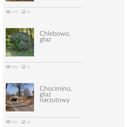
6772
14
Chlebowo,
głaz
4055
19
Chocimino,
głaz
narzutowy
4121
18