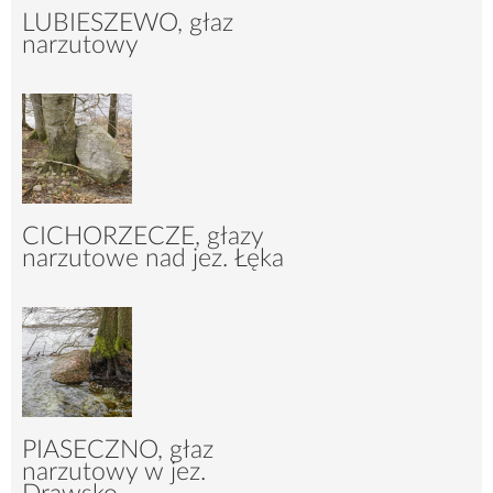
LUBIESZEWO, głaz
narzutowy
2317
14
CICHORZECZE, głazy
narzutowe nad jez. Łęka
2074
31
PIASECZNO, głaz
narzutowy w jez.