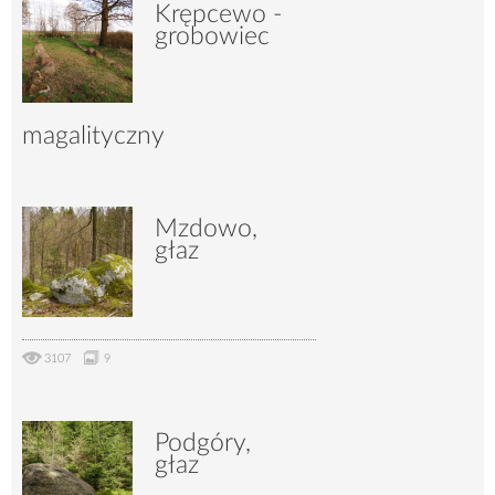
6455
36
Krępcewo -
grobowiec
magalityczny
4706
23
Mzdowo,
głaz
3107
9
Podgóry,
głaz