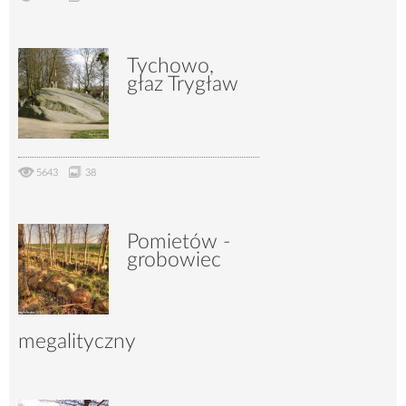
Tychowo,
głaz Trygław
5643
38
Pomietów -
grobowiec
megalityczny