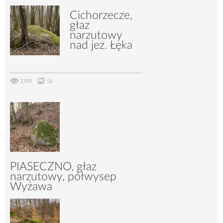
Cichorzecze,
głaz
narzutowy
nad jez. Łęka
3709
56
PIASECZNO, głaz
narzutowy, półwysep
Wyżawa
4289
65