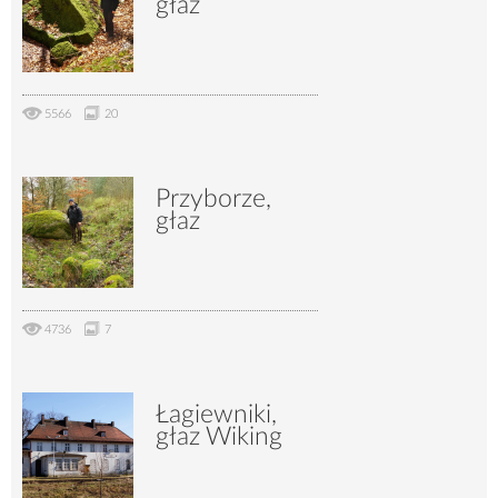
głaz
5566
20
Przyborze,
głaz
4736
7
Łagiewniki,
głaz Wiking