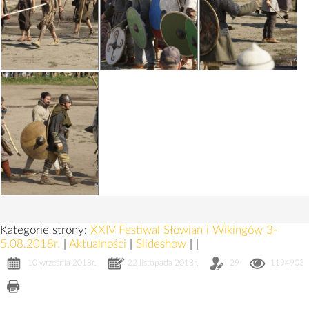
Kategorie strony:
XXIV Festiwal Słowian i Wikingów 3-
5.08.2018r.
|
Aktualności
|
Slideshow
|
|
10 września 2018r.
22 listopada 2018r.
29
1194903