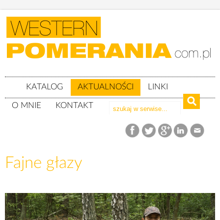
KATALOG
AKTUALNOŚCI
LINKI
O MNIE
KONTAKT
Aktualności
Fajne głazy
Fajne głazy