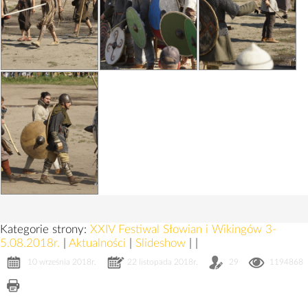
Kategorie strony:
XXIV Festiwal Słowian i Wikingów 3-
5.08.2018r.
|
Aktualności
|
Slideshow
|
|
10 września 2018r.
22 listopada 2018r.
29
1194868