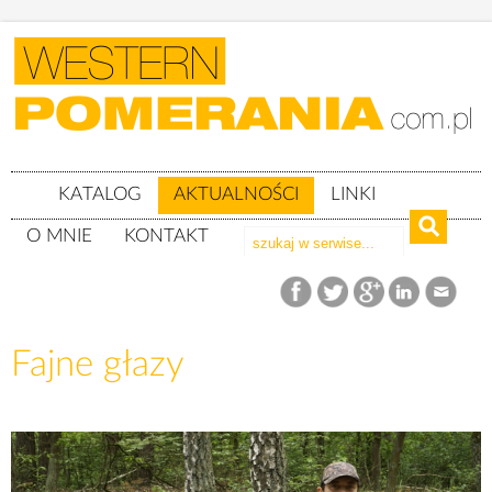
KATALOG
AKTUALNOŚCI
LINKI
O MNIE
KONTAKT
Aktualności
Fajne głazy
Fajne głazy