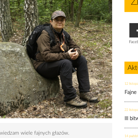
Face
Akt
12 listop
Fajne
22 listop
III bi
wiedzam wiele fajnych głazów.
14 paździ