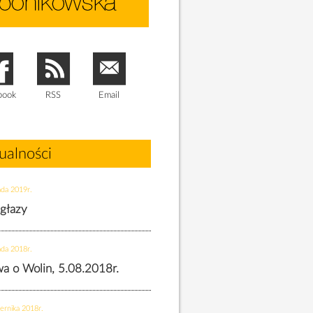
book
RSS
Email
ualności
ada 2019r.
 głazy
ada 2018r.
twa o Wolin, 5.08.2018r.
ernika 2018r.