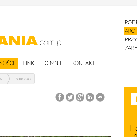
POD
ARC
PRZ
ZABY
NOŚCI
LINKI
O MNIE
KONTAKT
ci
Fajne głazy