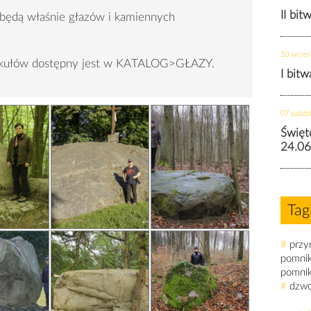
II bit
 będą właśnie głazów i kamiennych
10 wrześ
tykułów dostępny jest w KATALOG>GŁAZY.
I bit
07 paździ
Święt
24.06
Tag
#
przy
pomni
pomni
#
dzw