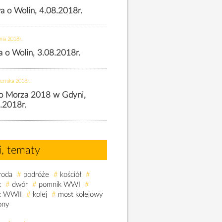
wa o Wolin, 4.08.2018r.
nia 2018r.
wa o Wolin, 3.08.2018r.
ernika 2018r.
o Morza 2018 w Gdyni,
.2018r.
i, tematy
roda
#
podróże
#
kościół
#
k
#
dwór
#
pomnik WWI
#
k WWII
#
kolej
#
most kolejowy
ony