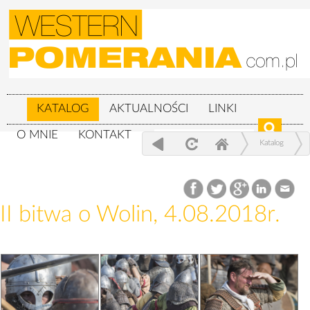
KATALOG
AKTUALNOŚCI
LINKI
O MNIE
KONTAKT
Katalog
XXIV Festiwal Słowian i Wikingów 3-
5.08.2018r.
II bitwa o Wolin, 4.08.2018r.
II bitwa o Wolin, 4.08.2018r.