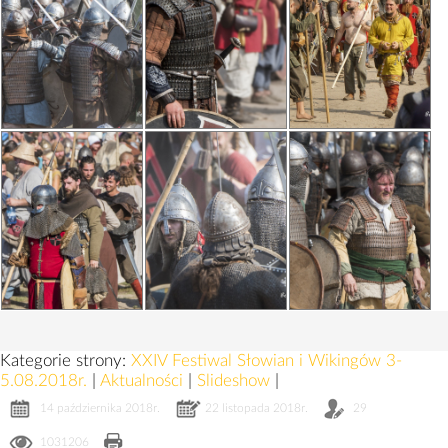
Kategorie strony:
XXIV Festiwal Słowian i Wikingów 3-
5.08.2018r.
|
Aktualności
|
Slideshow
|
14 października 2018r.
22 listopada 2018r.
29
1031206