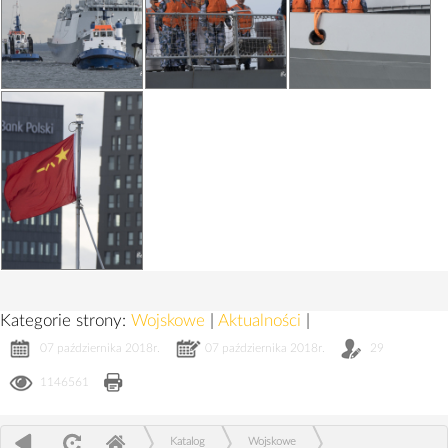
Kategorie strony:
Wojskowe
|
Aktualności
|
07 października 2018r.
07 października 2018r.
29
1146561
Katalog
Wojskowe