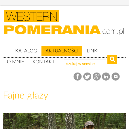
KATALOG
AKTUALNOŚCI
LINKI
O MNIE
KONTAKT
Aktualności
Fajne głazy
Fajne głazy