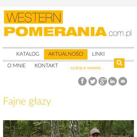
KATALOG
AKTUALNOŚCI
LINKI
O MNIE
KONTAKT
Aktualności
Fajne głazy
Fajne głazy