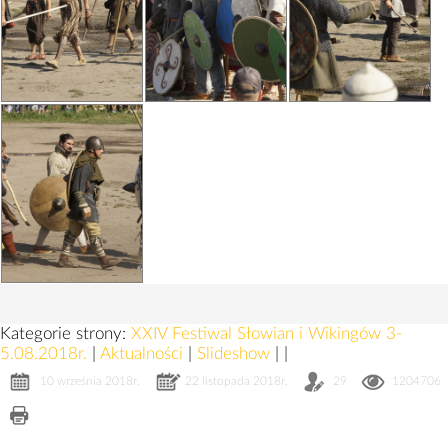
Kategorie strony:
XXIV Festiwal Słowian i Wikingów 3-
5.08.2018r.
|
Aktualności
|
Slideshow
|
|
10 września 2018r.
22 listopada 2018r.
29
1204706