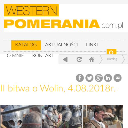
KATALOG
AKTUALNOŚCI
LINKI
O MNIE
KONTAKT
Katalog
XXIV Festiwal Słowian i Wikingów 3-
5.08.2018r.
II bitwa o Wolin, 4.08.2018r.
II bitwa o Wolin, 4.08.2018r.