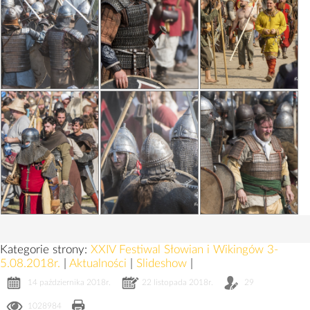
Kategorie strony:
XXIV Festiwal Słowian i Wikingów 3-
5.08.2018r.
|
Aktualności
|
Slideshow
|
14 października 2018r.
22 listopada 2018r.
29
1028984