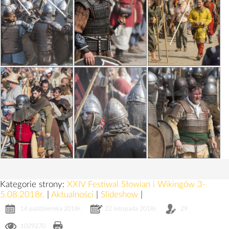
Kategorie strony:
XXIV Festiwal Słowian i Wikingów 3-
5.08.2018r.
|
Aktualności
|
Slideshow
|
14 października 2018r.
22 listopada 2018r.
29
1029270