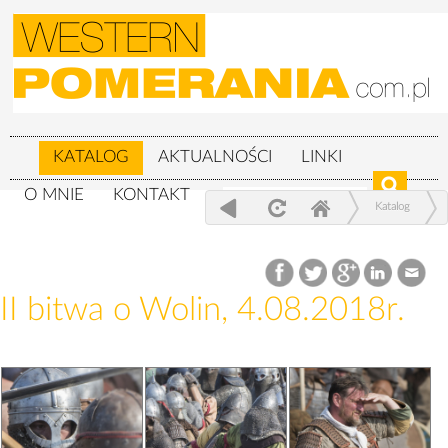
KATALOG
AKTUALNOŚCI
LINKI
O MNIE
KONTAKT
Katalog
XXIV Festiwal Słowian i Wikingów 3-
5.08.2018r.
II bitwa o Wolin, 4.08.2018r.
II bitwa o Wolin, 4.08.2018r.