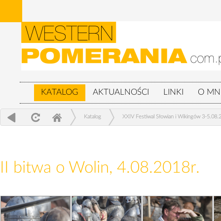
KATALOG
AKTUALNOŚCI
LINKI
O MN
Katalog
XXIV Festiwal Słowian i Wikingów 3-5.08.
II bitwa o Wolin, 4.08.2018r.