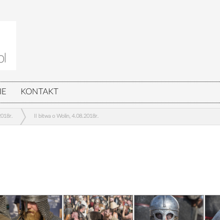
IE
KONTAKT
2018r.
II bitwa o Wolin, 4.08.2018r.