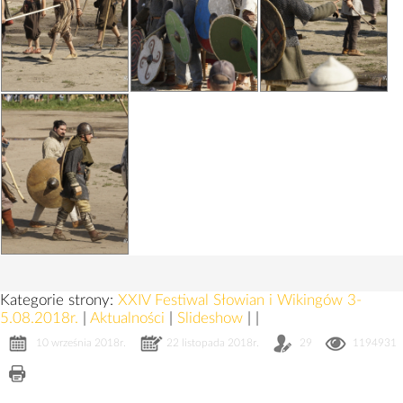
Kategorie strony:
XXIV Festiwal Słowian i Wikingów 3-
5.08.2018r.
|
Aktualności
|
Slideshow
|
|
10 września 2018r.
22 listopada 2018r.
29
1194931