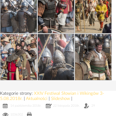
Kategorie strony:
XXIV Festiwal Słowian i Wikingów 3-
5.08.2018r.
|
Aktualności
|
Slideshow
|
14 października 2018r.
22 listopada 2018r.
29
1036302