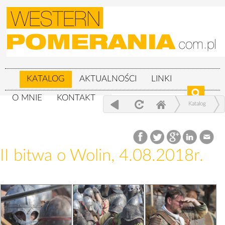
KATALOG
AKTUALNOŚCI
LINKI
O MNIE
KONTAKT
Katalog
XXIV Festiwal Słowian i Wikingów 3-
5.08.2018r.
II bitwa o Wolin, 4.08.2018r.
II bitwa o Wolin, 4.08.2018r.