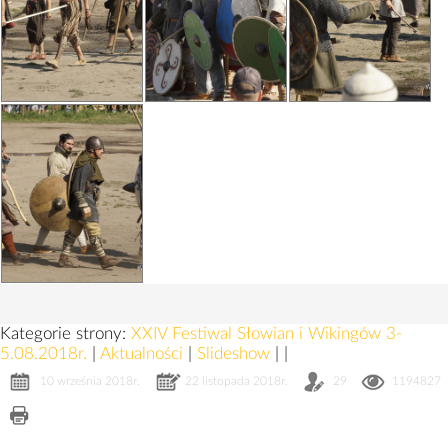
Kategorie strony:
XXIV Festiwal Słowian i Wikingów 3-
5.08.2018r.
|
Aktualności
|
Slideshow
|
|
10 września 2018r.
22 listopada 2018r.
29
1194827