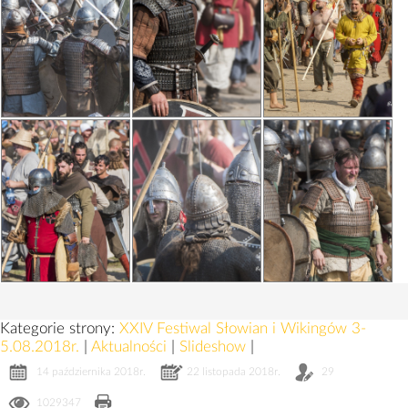
Kategorie strony:
XXIV Festiwal Słowian i Wikingów 3-
5.08.2018r.
|
Aktualności
|
Slideshow
|
14 października 2018r.
22 listopada 2018r.
29
1029347