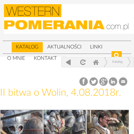
KATALOG
AKTUALNOŚCI
LINKI
O MNIE
KONTAKT
Katalog
XXIV Festiwal Słowian i Wikingów 3-
5.08.2018r.
II bitwa o Wolin, 4.08.2018r.
II bitwa o Wolin, 4.08.2018r.