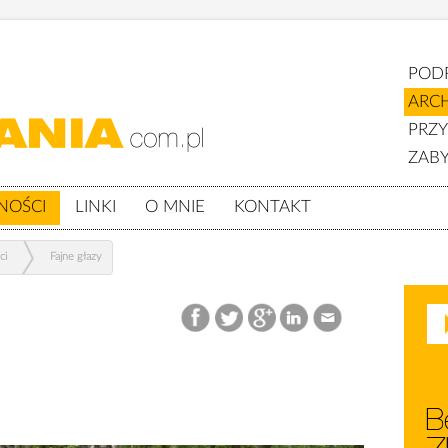
POD
ARC
PRZ
ZABY
NOŚCI
LINKI
O MNIE
KONTAKT
ci
Fajne głazy