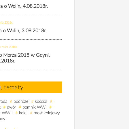
wa o Wolin, 4.08.2018r.
nia 2018r.
wa o Wolin, 3.08.2018r.
ernika 2018r.
o Morza 2018 w Gdyni,
.2018r.
i, tematy
roda
#
podróże
#
kościół
#
k
#
dwór
#
pomnik WWI
#
k WWII
#
kolej
#
most kolejowy
ony