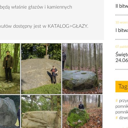
II bit
 będą właśnie głazów i kamiennych
10 wrześ
tykułów dostępny jest w KATALOG>GŁAZY.
I bit
07 paździ
Święt
24.06
Tag
#
przy
pomni
pomni
#
dzw