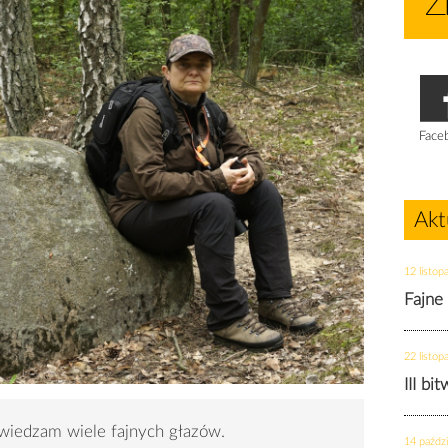
Face
Akt
12 listop
Fajne
22 listop
III bi
wiedzam wiele fajnych głazów.
14 paździ