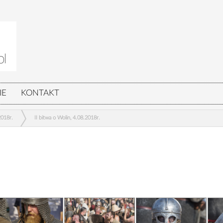
IE
KONTAKT
2018r.
II bitwa o Wolin, 4.08.2018r.