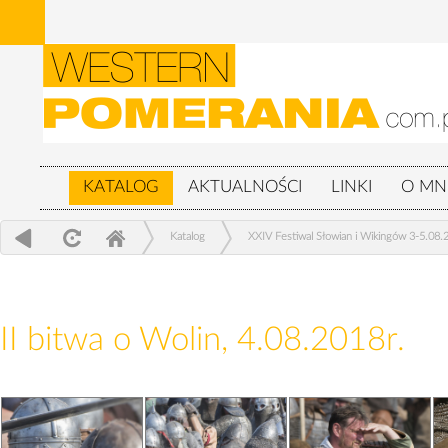
KATALOG
AKTUALNOŚCI
LINKI
O MN
Katalog
XXIV Festiwal Słowian i Wikingów 3-5.08.
II bitwa o Wolin, 4.08.2018r.