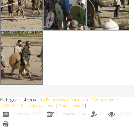
Kategorie strony:
XXIV Festiwal Słowian i Wikingów 3-
5.08.2018r.
|
Aktualności
|
Slideshow
|
|
10 września 2018r.
22 listopada 2018r.
29
1188639