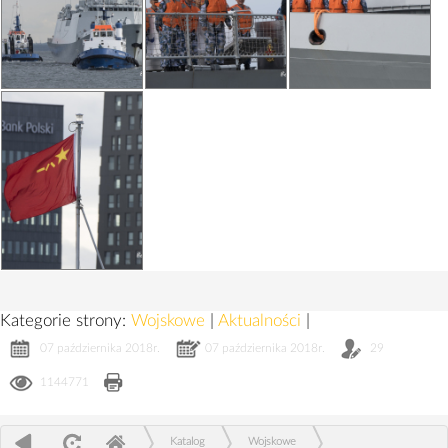
Kategorie strony:
Wojskowe
|
Aktualności
|
07 października 2018r.
07 października 2018r.
29
1144771
Katalog
Wojskowe