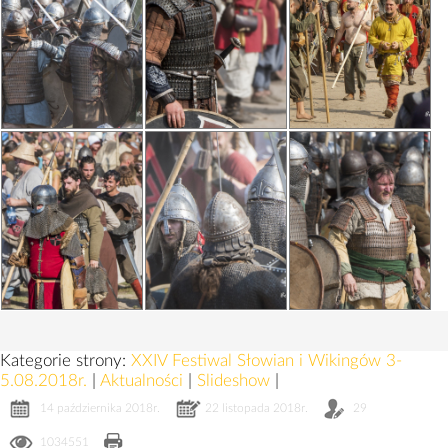
Kategorie strony:
XXIV Festiwal Słowian i Wikingów 3-
5.08.2018r.
|
Aktualności
|
Slideshow
|
14 października 2018r.
22 listopada 2018r.
29
1034551