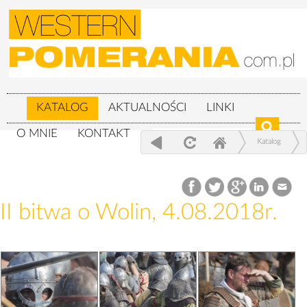
KATALOG
AKTUALNOŚCI
LINKI
O MNIE
KONTAKT
Katalog
XXIV Festiwal Słowian i Wikingów 3-
5.08.2018r.
II bitwa o Wolin, 4.08.2018r.
II bitwa o Wolin, 4.08.2018r.