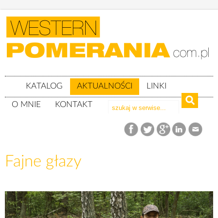
KATALOG
AKTUALNOŚCI
LINKI
O MNIE
KONTAKT
Aktualności
Fajne głazy
Fajne głazy