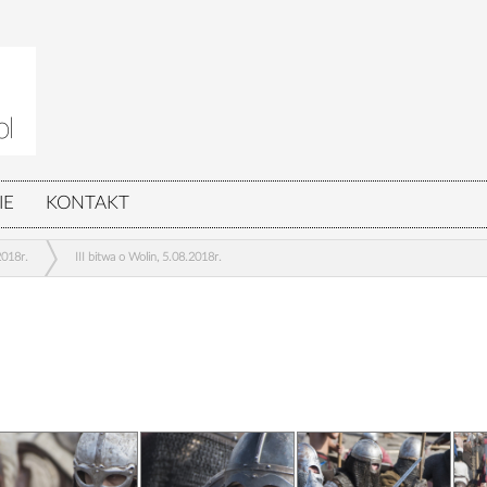
IE
KONTAKT
2018r.
III bitwa o Wolin, 5.08.2018r.