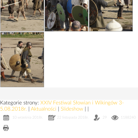
Kategorie strony:
XXIV Festiwal Słowian i Wikingów 3-
5.08.2018r.
|
Aktualności
|
Slideshow
|
|
10 września 2018r.
22 listopada 2018r.
29
1188240