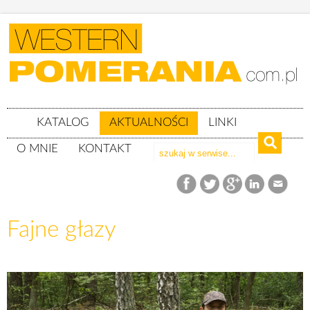
KATALOG
AKTUALNOŚCI
LINKI
O MNIE
KONTAKT
Aktualności
Fajne głazy
Fajne głazy