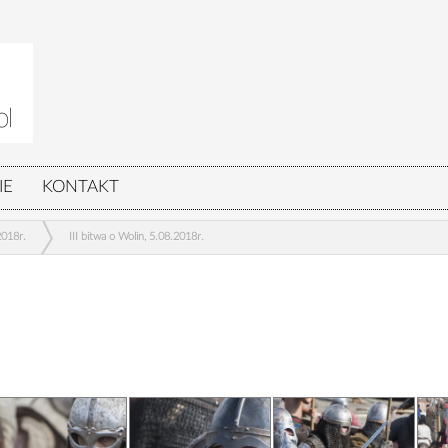
IE
KONTAKT
2018r.
III bitwa o Wolin, 5.08.2018r.