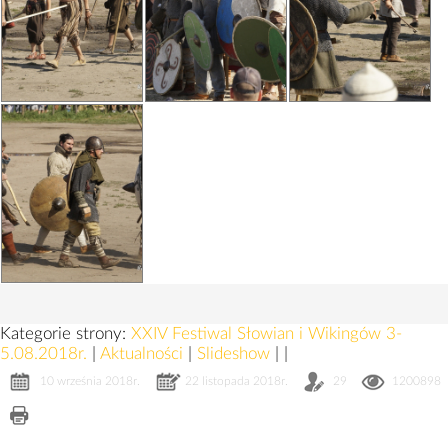
Kategorie strony:
XXIV Festiwal Słowian i Wikingów 3-
5.08.2018r.
|
Aktualności
|
Slideshow
|
|
10 września 2018r.
22 listopada 2018r.
29
1200898