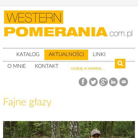
KATALOG
AKTUALNOŚCI
LINKI
O MNIE
KONTAKT
Aktualności
Fajne głazy
Fajne głazy