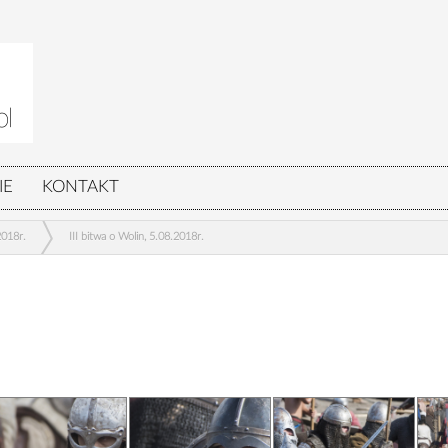
IE
KONTAKT
2018r.
III bitwa o Wolin, 5.08.2018r.