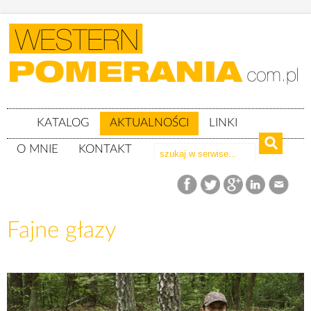
KATALOG
AKTUALNOŚCI
LINKI
O MNIE
KONTAKT
Aktualności
Fajne głazy
Fajne głazy