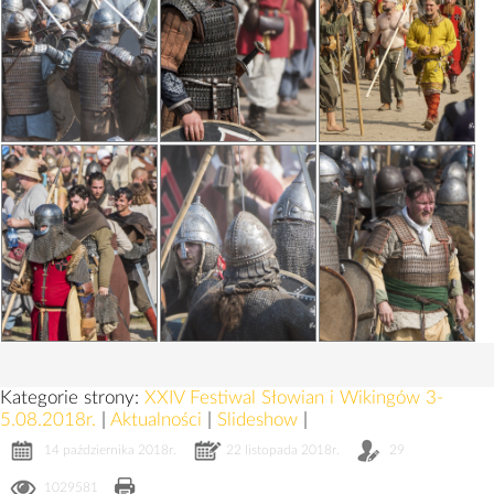
Kategorie strony:
XXIV Festiwal Słowian i Wikingów 3-
5.08.2018r.
|
Aktualności
|
Slideshow
|
14 października 2018r.
22 listopada 2018r.
29
1029581