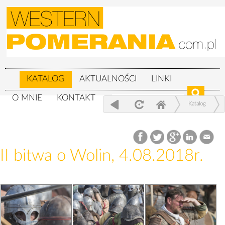
KATALOG
AKTUALNOŚCI
LINKI
O MNIE
KONTAKT
Katalog
XXIV Festiwal Słowian i Wikingów 3-
5.08.2018r.
II bitwa o Wolin, 4.08.2018r.
II bitwa o Wolin, 4.08.2018r.