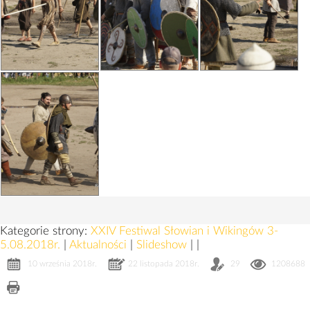
Kategorie strony:
XXIV Festiwal Słowian i Wikingów 3-
5.08.2018r.
|
Aktualności
|
Slideshow
|
|
10 września 2018r.
22 listopada 2018r.
29
1208688