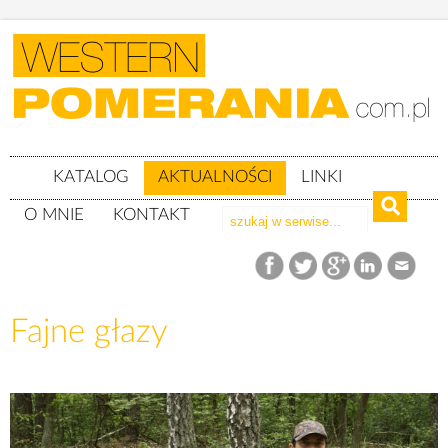
KATALOG
AKTUALNOŚCI
LINKI
O MNIE
KONTAKT
Aktualności
Fajne głazy
Fajne głazy